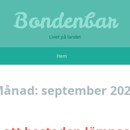
Bondenbar
Livet på landet
Hem
Månad:
september 20