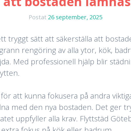
 att bostaden lämnas
Postat
26 september, 2025
 tryggt sätt att säkerställa att bostade
rann rengöring av alla ytor, kök, badr
da. Med professionell hjälp blir städni
lytten.
för att kunna fokusera på andra viktig
rdna med den nya bostaden. Det ger try
tatet uppfyller alla krav. Flyttstäd Gö
l extra fokus på kök eller badrum.