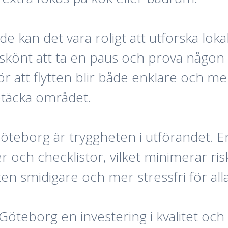
åde kan det vara roligt att utforska lok
 skönt att ta en paus och prova någon
ör att flytten blir både enklare och m
ptäcka området.
teborg är tryggheten i utförandet. Erfa
 och checklistor, vilket minimerar ri
ten smidigare och mer stressfri för all
Göteborg en investering i kvalitet och