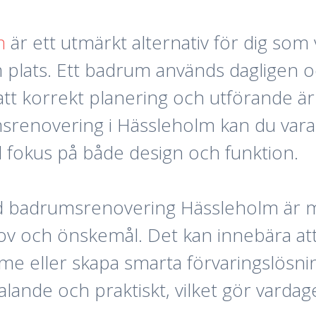
m
är ett utmärkt alternativ för dig som v
plats. Ett badrum används dagligen och
 att korrekt planering och utförande ä
srenovering i Hässleholm kan du vara 
d fokus på både design och funktion.
ed badrumsrenovering Hässleholm är m
v och önskemål. Det kan innebära att 
ärme eller skapa smarta förvaringslösni
illtalande och praktiskt, vilket gör va