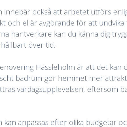
nnebär också att arbetet utförs enlig
kikt och el är avgörande för att undvik
rna hantverkare kan du känna dig tryg
ållbart över tid.
novering Hässleholm är att det kan 
äscht badrum gör hemmet mer attrakt
ttras vardagsupplevelsen, eftersom b
kan anpassas efter olika budgetar oc