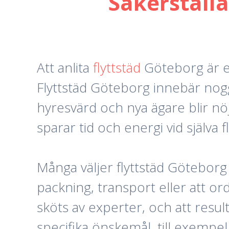
Säkerställa
Att anlita
flyttstäd
Göteborg är ett
Flyttstäd Göteborg innebär nogg
hyresvärd och nya ägare blir nöj
sparar tid och energi vid själva f
Många väljer flyttstäd Göteborg 
packning, transport eller att o
sköts av experter, och att resul
specifika önskemål, till exempe